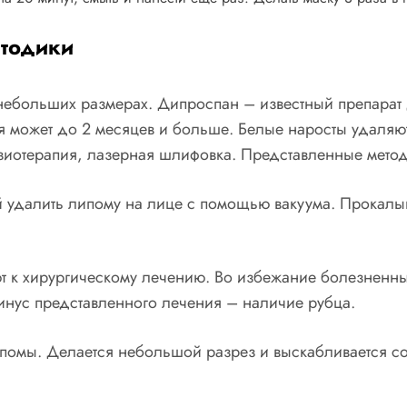
тодики
небольших размерах. Дипроспан – известный препарат
я может до 2 месяцев и больше. Белые наросты удаляю
физиотерапия, лазерная шлифовка. Представленные мето
 удалить липому на лице с помощью вакуума. Прокалыв
т к хирургическому лечению. Во избежание болезненн
инус представленного лечения – наличие рубца.
помы. Делается небольшой разрез и выскабливается с