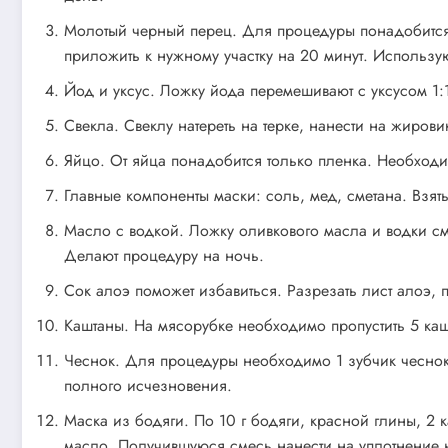
Молотый черный перец. Для процедуры понадобится ч
приложить к нужному участку на 20 минут. Использую
Йод и уксус. Ложку йода перемешивают с уксусом 1:
Свекла. Свеклу натереть на терке, нанести на жиров
Яйцо. От яйца понадобится только пленка. Необходи
Главные компоненты маски: соль, мед, сметана. Взять
Масло с водкой. Ложку оливкового масла и водки см
Делают процедуру на ночь.
Сок алоэ поможет избавиться. Разрезать лист алоэ, 
Каштаны. На мясорубке необходимо пропустить 5 каш
Чеснок. Для процедуры необходимо 1 зубчик чеснока
полного исчезновения.
Маска из бодяги. По 10 г бодяги, красной глины, 2 
масло. Получившуюся смесь нанести на уплотнение н