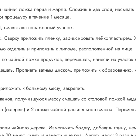
айная ложка перца и марля. Сложить в два слоя, насыпать пе
т процедуру в течение 1 месяца.
1, смазывают пораженный участок.
ик. Сверху приложить пленку, зафиксировать лейкопластырем.
мо отделить и приложить к липоме, расположенной на лице, 
 по чайной ложке продуктов, перемешать, нанести на участок 
ешать. Пропитать ватным диском, приложить к образованию, 
приложить к больному месту, закрепить.
танов, получившуюся массу смешать со столовой ложкой меда.
 (натереть) и 2 ложки чайной растительного масла. Перемеш
капли чайного дерева. Измельчить бодягу, добавить глину, н
а 20 минут, смыть и нанести еще раз. Делать маску 3 раза в