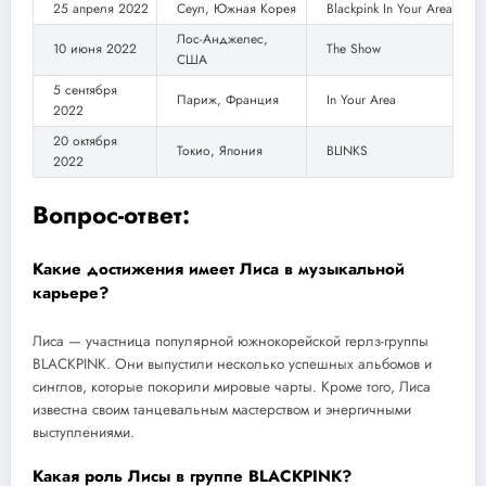
25 апреля 2022
Сеул, Южная Корея
Blackpink In Your Area
Лос-Анджелес,
10 июня 2022
The Show
США
5 сентября
Париж, Франция
In Your Area
2022
20 октября
Токио, Япония
BLINKS
2022
Вопрос-ответ:
Какие достижения имеет Лиса в музыкальной
карьере?
Лиса — участница популярной южнокорейской герлз-группы
BLACKPINK. Они выпустили несколько успешных альбомов и
синглов, которые покорили мировые чарты. Кроме того, Лиса
известна своим танцевальным мастерством и энергичными
выступлениями.
Какая роль Лисы в группе BLACKPINK?