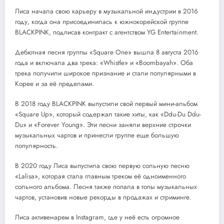
Лиса начала свою карьеру в музыкальной индустрии в 2016
году, когда она присоединилась к южнокорейской группе
BLACKPINK, подписав контракт с агентством YG Entertainment.
Дебютная песня группы «Square One» вышла 8 августа 2016
года и включала два трека: «Whistle» и «Boombayah». Оба
трека получили широкое признание и стали популярными в
Корее и за её пределами.
В 2018 году BLACKPINK выпустили свой первый мини-альбом
«Square Up», который содержал такие хиты, как «Ddu-Du Ddu-
Du» и «Forever Young». Эти песни заняли верхние строчки
музыкальных чартов и принесли группе еще большую
популярность.
В 2020 году Лиса выпустила свою первую сольную песню
«Lalisa», которая стала главным треком её одноименного
сольного альбома. Песня также попала в топы музыкальных
чартов, установив новые рекорды в продажах и стриминге.
Лиса активенарем в Instagram, где у неё есть огромное