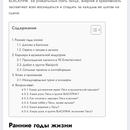
BLACKPINK. Ее уникальный стиль танца, энергия и креативность
заставляют всех восхищаться и следить за каждым ее шагом на
сцене.
Содержание
Ранние годы жизни
Детство в Бангкоке
Страсть к танцам и музыке
Карьера в музыкальной индустрии
Прохождение кастинга в YG Entertainment
Дебют в группе Blackpink
Сольные проекты и коллаборации
Успех и признание
Международные турне и концерты
Вопрос-ответ:
Какие достижения имеет Лиса в музыкальной карьере?
Какая роль Лисы в группе BLACKPINK?
Как началась карьера Лисы в музыке?
Какие хобби у Лисы, кроме музыки?
Какая фамилия у Лисы?
Какую роль в группе BLACKPINK исполняет Лиса?
Ранние годы жизни